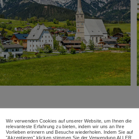
ND DESIGN IN DER HO
Wir verwenden Cookies auf unserer Website, um Ihnen die
relevanteste Erfahrung zu bieten, indem wir uns an Ihre
Vorlieben erinnern und Besuche wiederholen. Indem Sie auf
anschließende Bar beeindrucken durch stimmige
"Akzeptieren" klicken stimmen Sie der Verwendung ALLER