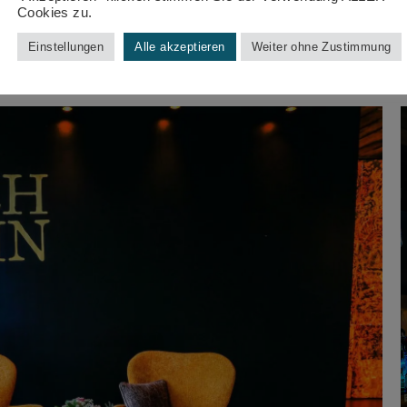
Cookies zu.
anorama.
Einstellungen
Alle akzeptieren
Weiter ohne Zustimmung
 der Terrasse die volle Bergsichtdröhnung geben